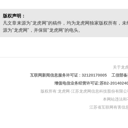
版权声明：
凡文章来源为"龙虎网"的稿件，均为龙虎网独家版权所有，
源为"龙虎网"，并保留"龙虎网"的电头。
关于龙
互联网新闻信息服务许可证 : 32120170005 工信部备案
增值电信业务经营许可证:苏B2-201402
版权所有:龙虎网·江苏龙虎网信息科技股份有限公司 版权声明 Copyr
本网站违法和不良信
江苏省互联网有害信息举